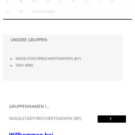
L...
M...
N...
O...
P...
R...
S...
T...
U...
V...
W...
ohne Gruppe
UNSERE GRUPPEN
INGOLSTADT/REICHERTSHOFEN (BY)
ISNY (BW)
GRUPPENNAMEN I...
INGOLSTADT/REICHERTSHOFEN (BY)
Willkommen bei