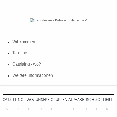
Willkommen
Termine
Catsitting - wo?
Weitere Informationen
CATSITTING - WO? UNSERE GRUPPEN ALPHABETISCH SORTIERT
A...
B...
C...
D...
E...
F...
G...
H...
I...
K...