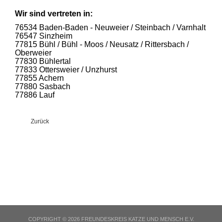
Wir sind vertreten in:
76534 Baden-Baden - Neuweier / Steinbach / Varnhalt
76547 Sinzheim
77815 Bühl / Bühl - Moos / Neusatz / Rittersbach /
Oberweier
77830 Bühlertal
77833 Ottersweier / Unzhurst
77855 Achern
77880 Sasbach
77886 Lauf
Zurück
COPYRIGHT © 2026 FREUNDESKREIS KATZE UND MENSCH E.V.