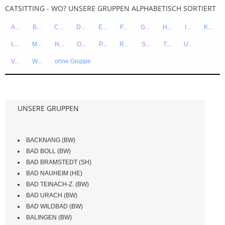
CATSITTING - WO? UNSERE GRUPPEN ALPHABETISCH SORTIERT
A...
B...
C...
D...
E...
F...
G...
H...
I...
K...
L...
M...
N...
O...
P...
R...
S...
T...
U...
V...
W...
ohne Gruppe
UNSERE GRUPPEN
BACKNANG (BW)
BAD BOLL (BW)
BAD BRAMSTEDT (SH)
BAD NAUHEIM (HE)
BAD TEINACH-Z. (BW)
BAD URACH (BW)
BAD WILDBAD (BW)
BALINGEN (BW)