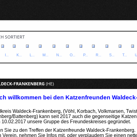
H SORTIERT
I...
K...
L...
M...
N...
O...
P...
R...
S...
T...
U
DECK-FRANKENBERG
(HE)
ich willkommen bei den Katzenfreunden Waldeck
kreis Waldeck-Frankenberg, (Vöhl, Korbach, Volkmarsen, Twis
berg/Battenberg) kann seit 2017 auch die gegenseitige Katze
 10.02.2017 unsere Gruppe des Freundeskreises gegründet.
Sie zu den Treffen der Katzenfreunde Waldeck-Frankenberg. L
 Verein, nehmen Sie Infos mit, oder verplaudern Sie einen net