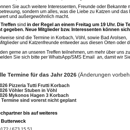
nnen Sie auch weitere Interessenten, Freunde oder Bekannte mi
etreuung, sondern um alles, was die Liebe zu Katzen und das
wert und außergewöhnlich macht.
e
Treffen
sind
in der Regel an einem Freitag um 19 Uhr. Die T
t gegeben. Neue Mitglieder bzw. Interessenten können sic
weise sind die Termine in Korbach, Vöhl, sowie Bad Arolsen,
Mitglieder und Katzenfreunde entweder aus diesen Orten oder 
den gerne an unseren Treffen teilnehmen, um mehr über uns z
lden Sie sich bitte per WhatsApp/SMS Email an, damit wir Sie
lle Termine für das Jahr 2026
(Änderungen vorbeha
026 Pizzeria Tutti Frutti Korbach
2026 Vöhler Stuben in Vöhl
2026 Mykonos Hagen 3 Korbach
 Termine sind vorerst nicht geplant
chpartner bis auf weiteres
 Butterweck
0172 / 673 15 51