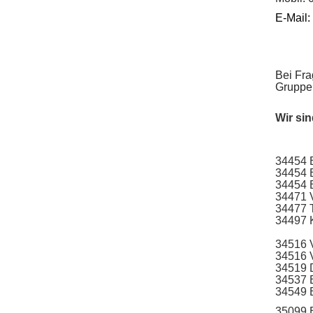
E-Mail:
Bei Fra
Gruppe 
Wir sin
34454 
34454 
34454 
34471 
34477 T
34497 
34516 
34516 
34519 
34537 
34549 E
35099 