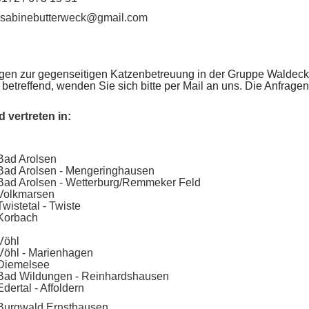
sabinebutterweck@gmail.com
gen zur gegenseitigen Katzenbetreuung in der Gruppe Waldeck
betreffend, wenden Sie sich bitte per Mail an uns. Die Anfrage
d vertreten in:
Bad Arolsen
Bad Arolsen - Mengeringhausen
Bad Arolsen - Wetterburg/Remmeker Feld
Volkmarsen
wistetal - Twiste
Korbach
Vöhl
Vöhl - Marienhagen
Diemelsee
Bad Wildungen - Reinhardshausen
dertal - Affoldern
Burgwald Ernsthausen