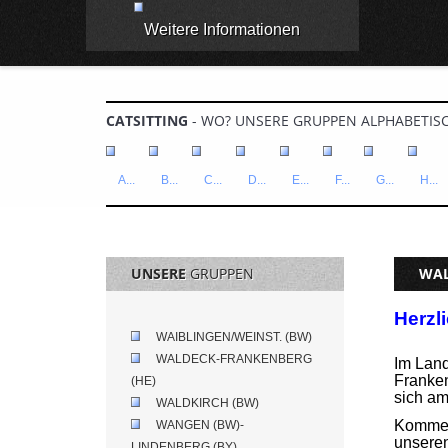
Weitere Informationen
CATSITTING
- WO? UNSERE GRUPPEN ALPHABETISC
A...
B...
C...
D...
E...
F...
G...
H...
UNSERE
GRUPPEN
WAL
Herzl
WAIBLINGEN/WEINST. (BW)
WALDECK-FRANKENBERG
Im Land
Franken
(HE)
sich am
WALDKIRCH (BW)
Kommen 
WANGEN (BW)-
unseren
LINDENBERG (BY)