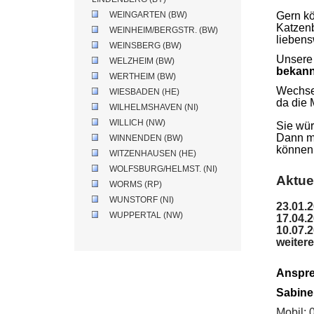
WEINGARTEN (BW)
Gern kö
Katzenb
WEINHEIM/BERGSTR. (BW)
liebens
WEINSBERG (BW)
Unser
WELZHEIM (BW)
bekann
WERTHEIM (BW)
Wechsel
WIESBADEN (HE)
da die 
WILHELMSHAVEN (NI)
WILLICH (NW)
Sie wür
Dann me
WINNENDEN (BW)
können
WITZENHAUSEN (HE)
WOLFSBURG/HELMST. (NI)
Aktue
WORMS (RP)
WUNSTORF (NI)
23.01.2
WUPPERTAL (NW)
17.04.
10.07.
weitere
Anspre
Sabine
Mobil: 