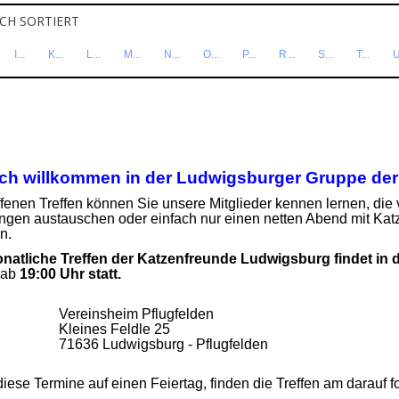
CH SORTIERT
I...
K...
L...
M...
N...
O...
P...
R...
S...
T...
U
WIGSBURG (BW)
ich willkommen in der Ludwigsburger Gruppe der
fenen Treffen können Sie unsere Mitglieder kennen lernen, die 
ngen austauschen oder einfach nur einen netten Abend mit Kat
n.
natliche Treffen der Katzenfreunde Ludwigsburg findet in 
 ab
19:00 Uhr statt.
Vereinsheim Pflugfelden
Kleines Feldle 25
71636 Ludwigsburg - Pflugfelden
diese Termine auf einen Feiertag, finden die Treffen am darauf 