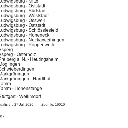
udwigsburg - Mitte
udwigsburg - Oststadt
Ludwigsburg -
Südstadt
Ludwigsburg - Weststadt
Ludwigsburg - Ossweil
udwigsburg - Oststadt
udwigsburg - Schlösslesfeld
Ludwigsburg - Hoheneck
Ludwigsburg - Neckarweihingen
Ludwigsburg - Poppenweiler
Asperg
sperg - Osterholz
reiberg a. N. - Heutingsheim
Möglingen
Schwieberdingen
Markgröningen
arkgröningen - Hardthof
 Tamm
Tamm - Hohenstange
tuttgart - Weilimdorf
tualisiert: 27 Juli 2026
Zugriffe: 19010
ück