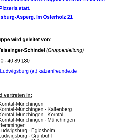
izzeria statt.
sburg-Asperg, Im Osterholz 21
ppe wird geleitet von:
Weissinger-Schindel
(Gruppenleitung)
70 - 40 89 180
Ludwigsburg (at) katzenfreunde.de
d vertreten in:
Korntal-Münchingen
orntal-Münchingen - Kallenberg
orntal-Münchingen - Korntal
Korntal-Münchingen - Münchingen
 Hemmingen
Ludwigsburg - Eglosheim
Ludwigsburg - Grünbühl