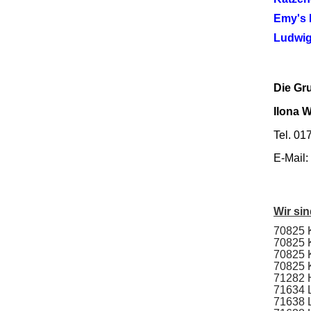
Emy's P
Ludwig
Die Gru
Ilona 
Tel. 01
E-Mail:
Wir sin
70825 
70825 K
70825 K
70825 
71282
71634 
71638 