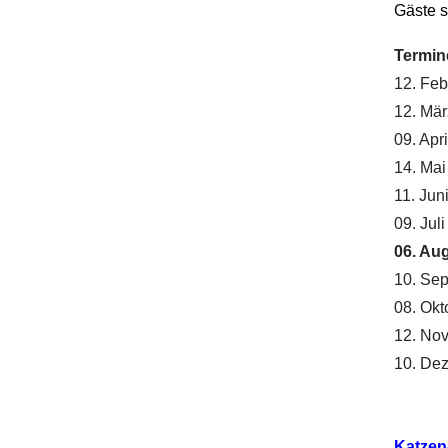
Gäste s
Termin
12. Feb
12. Mä
09. Apr
14. Mai
11. Jun
09. Jul
06. Au
10. Se
08. Okt
12. No
10. De
Katzen