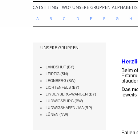
CATSITTING - WO? UNSERE GRUPPEN ALPHABETIS
A...
B...
C...
D...
E...
F...
G...
H...
UNSERE GRUPPEN
LUD
Herzl
LANDSHUT (BY)
Beim of
LEIPZIG (SN)
Erfahru
plauder
LEONBERG (BW)
LICHTENFELS (BY)
Das mo
LINDENBERG-WANGEN (BY)
jeweils
LUDWIGSBURG (BW)
LUDWIGSHAFEN / MA (RP)
LÜNEN (NW)
Fallen 