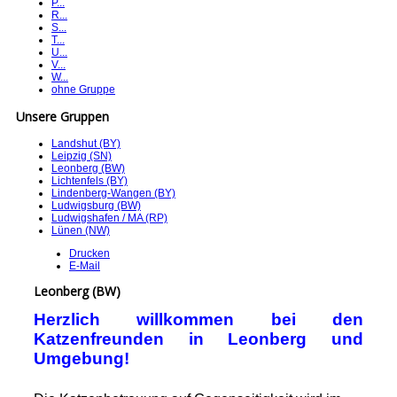
P...
R...
S...
T...
U...
V...
W...
ohne Gruppe
Unsere Gruppen
Landshut (BY)
Leipzig (SN)
Leonberg (BW)
Lichtenfels (BY)
Lindenberg-Wangen (BY)
Ludwigsburg (BW)
Ludwigshafen / MA (RP)
Lünen (NW)
Drucken
E-Mail
Leonberg (BW)
Herzlich willkommen bei den
Katzenfreunden in Leonberg und
Umgebung!