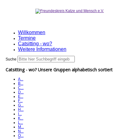
Willkommen
Termine
Catsitting - wo?
Weitere Informationen
Suche
Catsitting - wo? Unsere Gruppen alphabetisch sortiert
A...
B...
C...
D...
E...
F...
G...
H...
I...
K...
L...
M...
N...
O...