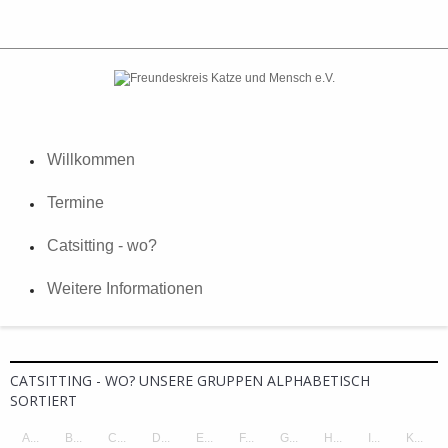
Willkommen
Termine
Catsitting - wo?
Weitere Informationen
CATSITTING - WO? UNSERE GRUPPEN ALPHABETISCH
SORTIERT
A...
B...
C...
D...
E...
F...
G...
H...
I...
K...