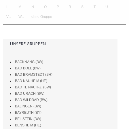
L...
M...
N...
O...
P...
R...
S...
T...
U...
V...
W...
ohne Gruppe
UNSERE GRUPPEN
BACKNANG (BW)
BAD BOLL (BW)
BAD BRAMSTEDT (SH)
BAD NAUHEIM (HE)
BAD TEINACH-Z. (BW)
BAD URACH (BW)
BAD WILDBAD (BW)
BALINGEN (BW)
BAYREUTH (BY)
BEILSTEIN (BW)
BENSHEIM (HE)