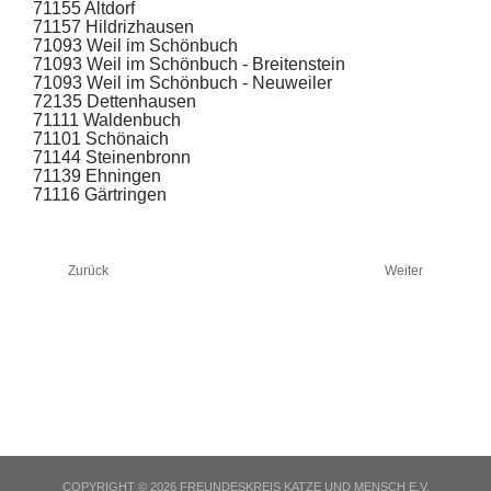
71155 Altdorf
71157 Hildrizhausen
71093 Weil im Schönbuch
71093 Weil im Schönbuch - Breitenstein
71093 Weil im Schönbuch - Neuweiler
72135 Dettenhausen
71111 Waldenbuch
71101 Schönaich
71144 Steinenbronn
71139 Ehningen
71116 Gärtringen
Zurück
Weiter
COPYRIGHT © 2026 FREUNDESKREIS KATZE UND MENSCH E.V.