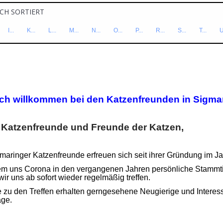
CH SORTIERT
I...
K...
L...
M...
N...
O...
P...
R...
S...
T...
U
MARINGEN
(BW)
ich willkommen bei den Katzenfreunden in Sig
 Katzenfreunde und Freunde der Katzen,
maringer Katzenfreunde erfreuen sich seit ihrer Gründung im 
m uns Corona in den vergangenen Jahren persönliche Stammti
wir uns ab sofort wieder regelmäßig treffen.
 zu den Treffen erhalten gerngesehene Neugierige und Interes
age.