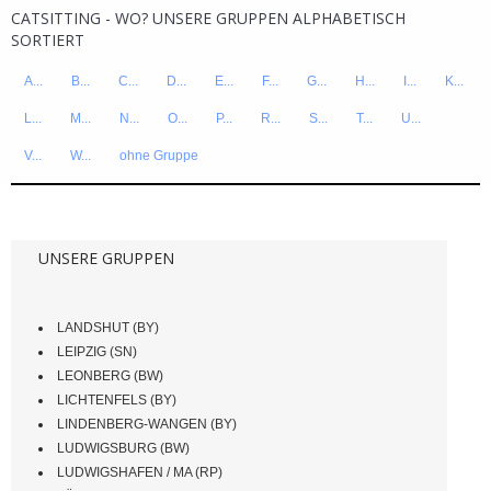
CATSITTING - WO? UNSERE GRUPPEN ALPHABETISCH
SORTIERT
A...
B...
C...
D...
E...
F...
G...
H...
I...
K...
L...
M...
N...
O...
P...
R...
S...
T...
U...
V...
W...
ohne Gruppe
UNSERE GRUPPEN
LANDSHUT (BY)
LEIPZIG (SN)
LEONBERG (BW)
LICHTENFELS (BY)
LINDENBERG-WANGEN (BY)
LUDWIGSBURG (BW)
LUDWIGSHAFEN / MA (RP)