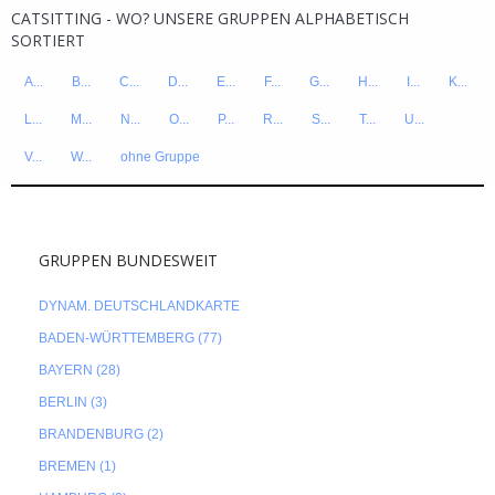
CATSITTING - WO? UNSERE GRUPPEN ALPHABETISCH
SORTIERT
A...
B...
C...
D...
E...
F...
G...
H...
I...
K...
L...
M...
N...
O...
P...
R...
S...
T...
U...
V...
W...
ohne Gruppe
GRUPPEN BUNDESWEIT
DYNAM. DEUTSCHLANDKARTE
BADEN-WÜRTTEMBERG (77)
BAYERN (28)
BERLIN (3)
BRANDENBURG (2)
BREMEN (1)